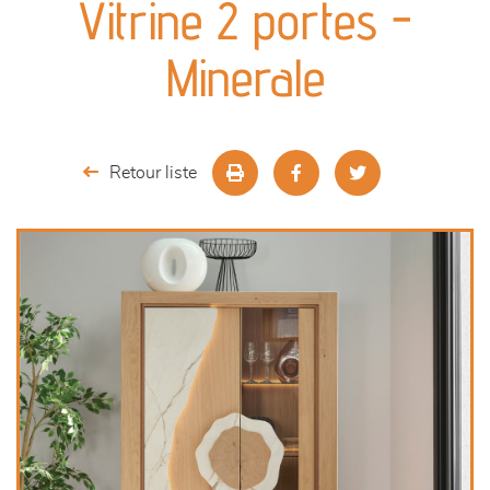
Vitrine 2 portes -
séjours
Minerale
meubles de complément
chambres et dressing
Retour liste
literie
décoration