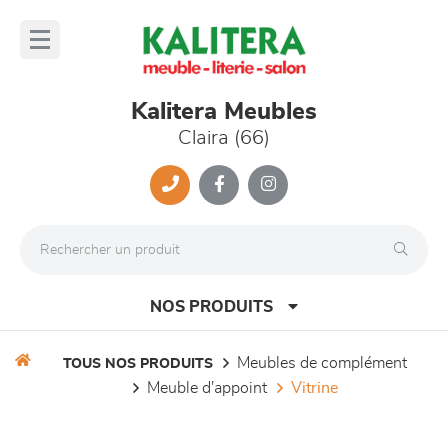
Panneau de gestion des cookies
lose
nu
Kalitera Meubles
Claira (66)
NOS PRODUITS
meubles de complément
TOUS NOS PRODUITS
meuble d'appoint
vitrine
canapés et fauteuils