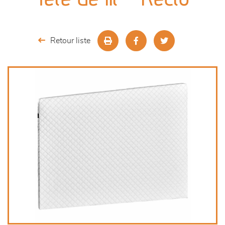
séjours
meubles de complément
Retour liste
chambres et dressing
literie
décoration