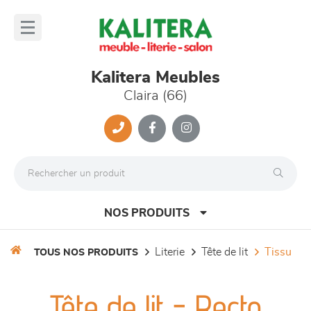
Panneau de gestion des cookies
lose
nu
Kalitera Meubles
Claira (66)
NOS PRODUITS
literie
tête de lit
tissu
TOUS NOS PRODUITS
canapés et fauteuils
Tête de lit - Recto