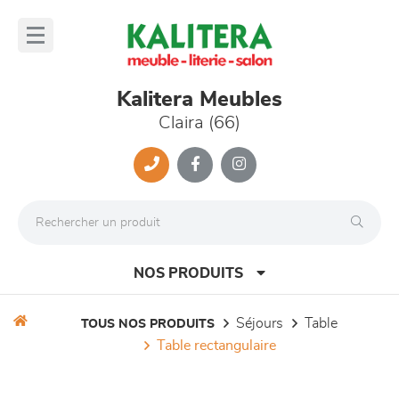
Panneau de gestion des cookies
lose
nu
Kalitera Meubles
Claira (66)
NOS PRODUITS
séjours
table
TOUS NOS PRODUITS
table rectangulaire
canapés et fauteuils