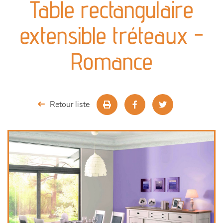
Table rectangulaire
séjours
extensible tréteaux -
meubles de complément
Romance
chambres et dressing
literie
Retour liste
décoration