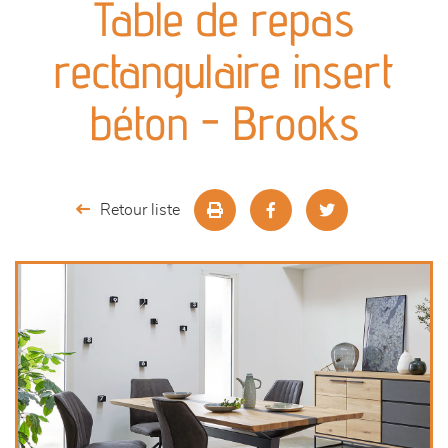
Table de repas
séjours
rectangulaire insert
meubles de complément
béton - Brooks
chambres et dressing
literie
Retour liste
décoration