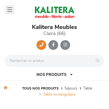
Panneau de gestion des cookies
lose
nu
Kalitera Meubles
Claira (66)
NOS PRODUITS
séjours
table
TOUS NOS PRODUITS
table rectangulaire
canapés et fauteuils