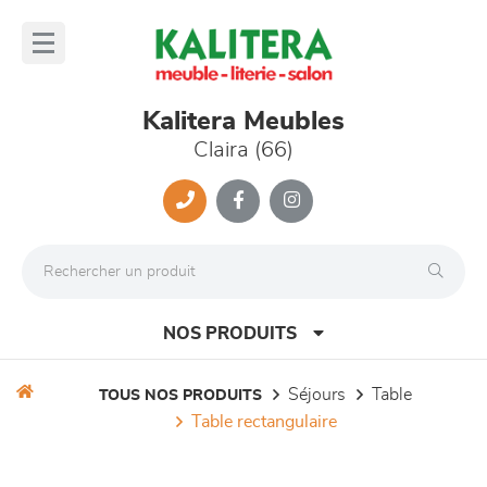
Panneau de gestion des cookies
lose
nu
Kalitera Meubles
Claira (66)
NOS PRODUITS
séjours
table
TOUS NOS PRODUITS
table rectangulaire
canapés et fauteuils