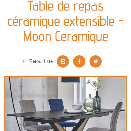
Table de repas
séjours
céramique extensible -
meubles de complément
Moon Ceramique
chambres et dressing
literie
Retour liste
décoration