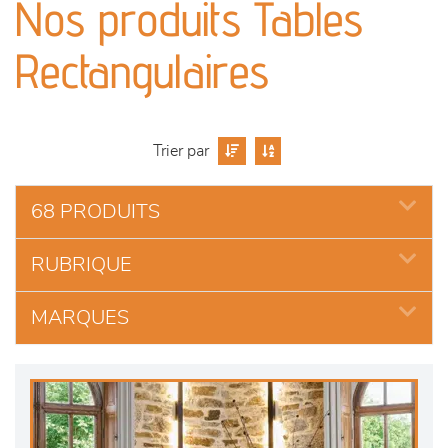
Nos produits Tables
séjours
Rectangulaires
meubles de complément
chambres et dressing
Trier par
literie
68 PRODUITS
décoration
RUBRIQUE
MARQUES