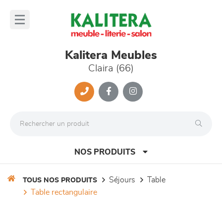
Panneau de gestion des cookies
lose
nu
Kalitera Meubles
Claira (66)
NOS PRODUITS
séjours
table
TOUS NOS PRODUITS
table rectangulaire
canapés et fauteuils