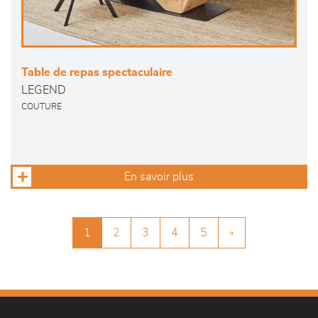
Table de repas spectaculaire
LEGEND
COUTURE
En savoir plus
1
2
3
4
5
»