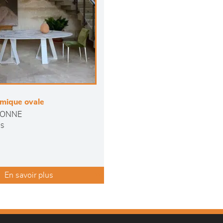
amique ovale
ONNE
NS
En savoir plus