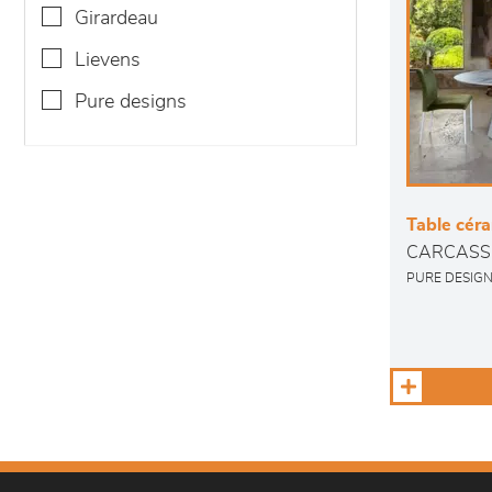
girardeau
lievens
pure designs
Table cér
CARCASS
PURE DESIG