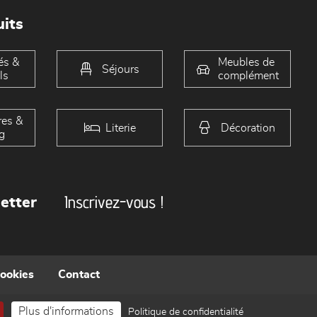
its
és &
Meubles de
Séjours
ls
complément
es &
Literie
Décoration
g
Inscrivez-vous !
etter
cookies
Contact
Plus d'informations
Politique de confidentialité