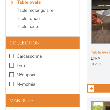
table ovale
table rectangulaire
table ronde
table haute
COLLECTION
Table ova
carcassonne
LYRA
LIEVENS
lyra
nénuphar
nymphéa
MARQUES