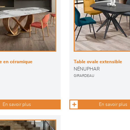
le en céramique
Table ovale extensible
NÉNUPHAR
GIRARDEAU
En savoir plus
En savoir plus