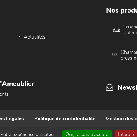
Nos produ
Canap
fauteui
Actualités
Chambr
dressin
L'Ameublier
Newsl
ents
ns Légales
Politique de confidentialité
Gestion des 
Oui, je suis d'accord
Interdire
 votre expérience utilisateur.
Réalisé par WEB Enseignes