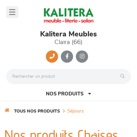
Panneau de gestion des cookies
lose
nu
Kalitera Meubles
Claira (66)
NOS PRODUITS
séjours
TOUS NOS PRODUITS
canapés et fauteuils
Nos produits Chaises