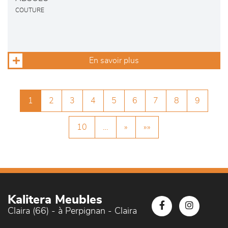
COUTURE
En savoir plus
1
2
3
4
5
6
7
8
9
10
…
»
»»
Kalitera Meubles
Claira (66) - à Perpignan - Claira