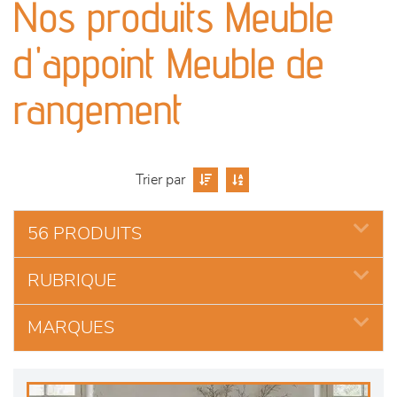
Nos produits Meuble
séjours
d'appoint Meuble de
meubles de complément
rangement
chambres et dressing
literie
Trier par
décoration
56 PRODUITS
RUBRIQUE
MARQUES