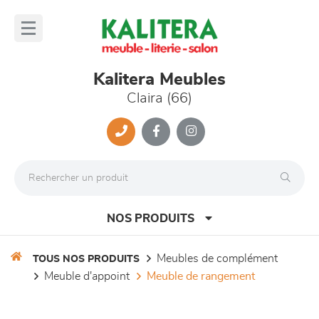
Panneau de gestion des cookies
lose
nu
Kalitera Meubles
Claira (66)
NOS PRODUITS
meubles de complément
TOUS NOS PRODUITS
meuble d'appoint
meuble de rangement
canapés et fauteuils