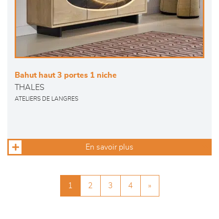
Bahut haut 3 portes 1 niche
THALES
ATELIERS DE LANGRES
En savoir plus
1
2
3
4
»