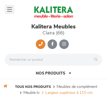
Panneau de gestion des cookies
lose
nu
Kalitera Meubles
Claira (66)
NOS PRODUITS
meubles de complément
TOUS NOS PRODUITS
meuble tv
largeur supérieur à 115 cm
canapés et fauteuils