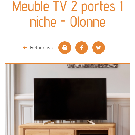
Meuble TV 2 portes 1
séjours
niche - Olonne
meubles de complément
chambres et dressing
Retour liste
literie
décoration