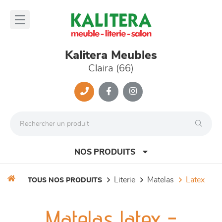
Panneau de gestion des cookies
lose
nu
Kalitera Meubles
Claira (66)
NOS PRODUITS
literie
matelas
latex
TOUS NOS PRODUITS
canapés et fauteuils
Matelas latex -