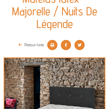
séjours
Majorelle / Nuits De
meubles de complément
Légende
chambres et dressing
literie
Retour liste
décoration