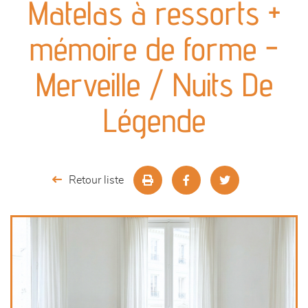
Matelas à ressorts +
séjours
mémoire de forme -
meubles de complément
Merveille / Nuits De
chambres et dressing
Légende
literie
décoration
Retour liste