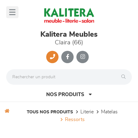
Panneau de gestion des cookies
lose
nu
Kalitera Meubles
Claira (66)
NOS PRODUITS
literie
matelas
TOUS NOS PRODUITS
ressorts
canapés et fauteuils