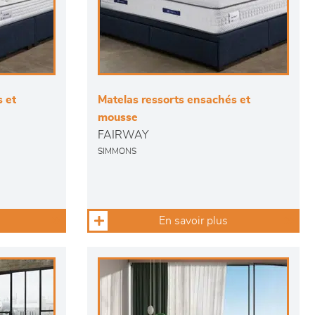
 et
Matelas ressorts ensachés et
mousse
FAIRWAY
SIMMONS
En savoir plus