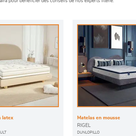
a pour bénéficier des conseils de nos experts literie.
 latex
Matelas en mousse
RIGEL
ULT
DUNLOPILLO