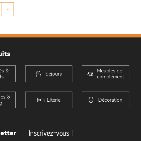
»
its
és &
Meubles de
Séjours
ls
complément
es &
Literie
Décoration
g
Inscrivez-vous !
etter