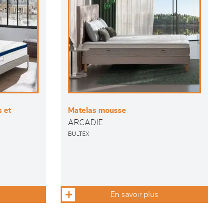
 et
Matelas mousse
ARCADIE
BULTEX
En savoir plus