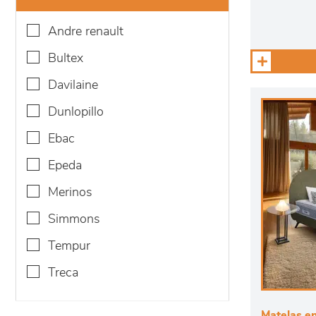
andre renault
bultex
davilaine
dunlopillo
ebac
epeda
merinos
simmons
tempur
treca
Matelas en