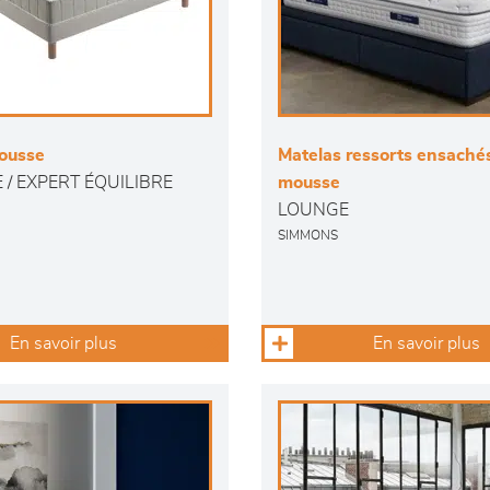
ousse
Matelas ressorts ensachés
 / EXPERT ÉQUILIBRE
mousse
LOUNGE
SIMMONS
En savoir plus
En savoir plus