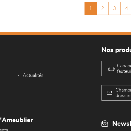
1
2
3
4
Nos produ
Canap
fauteui
Actualités
Chambr
dressin
L'Ameublier
Newsl
ents