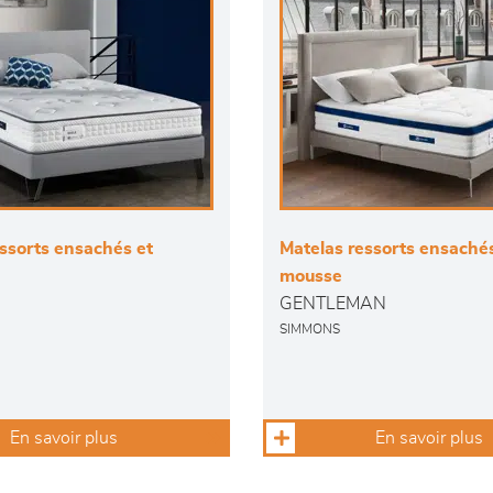
ssorts ensachés et
Matelas ressorts ensachés
mousse
GENTLEMAN
SIMMONS
En savoir plus
En savoir plus