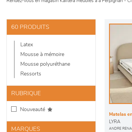
Rendez-vous en magasin Kalitera Meubles à à Perpignan - Clair
60 PRODUITS
latex
mousse à mémoire
mousse polyuréthane
ressorts
RUBRIQUE
nouveauté
Matelas en
LYRA
MARQUES
ANDRE RENA