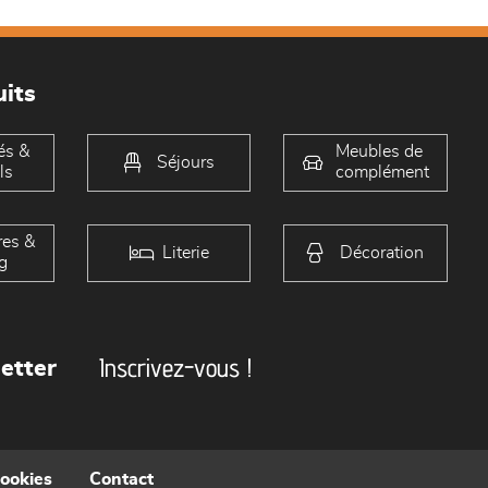
its
és &
Meubles de
Séjours
ls
complément
es &
Literie
Décoration
g
Inscrivez-vous !
etter
cookies
Contact