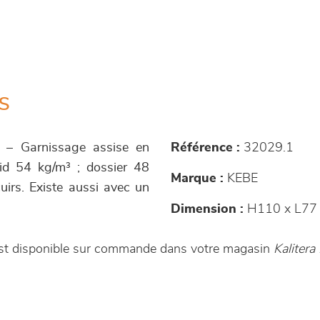
s
g – Garnissage assise en
Référence :
32029.1
oid 54 kg/m³ ; dossier 48
Marque :
KEBE
cuirs. Existe aussi avec un
Dimension :
H110 x L77 
 est disponible sur commande dans votre magasin
Kaliter