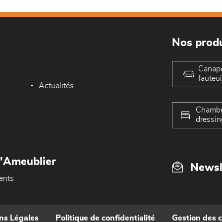
Nos produ
Canap
fauteui
Actualités
Chambr
dressin
L'Ameublier
Newsl
ents
ns Légales
Politique de confidentialité
Gestion des 