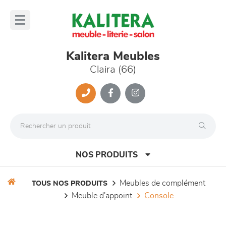
Panneau de gestion des cookies
lose
nu
Kalitera Meubles
Claira (66)
NOS PRODUITS
meubles de complément
TOUS NOS PRODUITS
meuble d'appoint
console
canapés et fauteuils