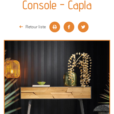
Console - Capla
séjours
meubles de complément
Retour liste
chambres et dressing
literie
décoration