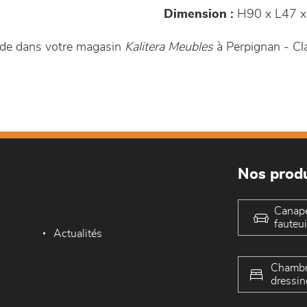
Dimension :
H90 x L47 x
nde dans votre magasin
Kalitera Meubles
à Perpignan - Cla
Nos produ
Canap
fauteui
Actualités
Chambr
dressin