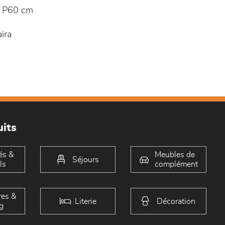
 P60 cm
ira
its
és &
Meubles de
Séjours
ls
complément
es &
Literie
Décoration
g