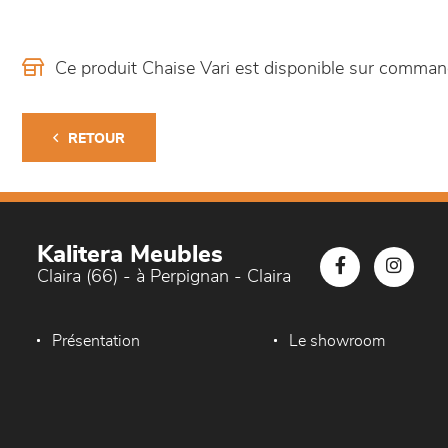
Ce produit Chaise Vari est disponible sur comma
RETOUR
Kalitera Meubles
Claira (66) - à Perpignan - Claira
Présentation
Le showroom