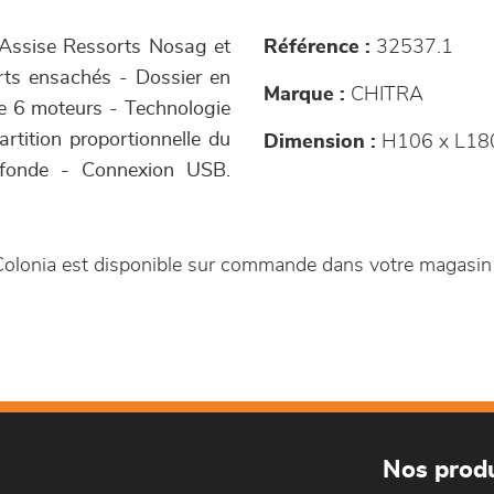
- Assise Ressorts Nosag et
Référence :
32537.1
rts ensachés - Dossier en
Marque :
CHITRA
ue 6 moteurs - Technologie
artition proportionnelle du
Dimension :
H106 x L18
rofonde - Connexion USB.
s Colonia est disponible sur commande dans votre magasi
Nos produ