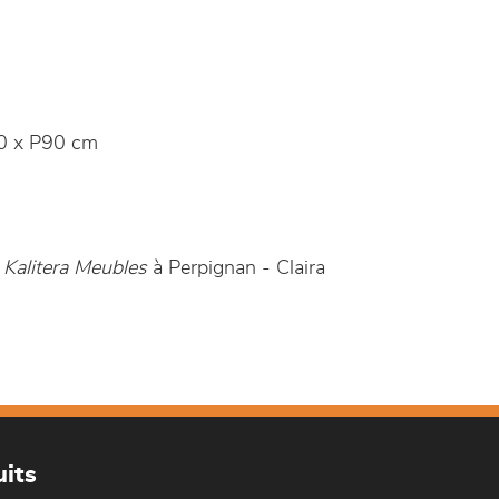
0 x P90 cm
n
Kalitera Meubles
à Perpignan - Claira
its