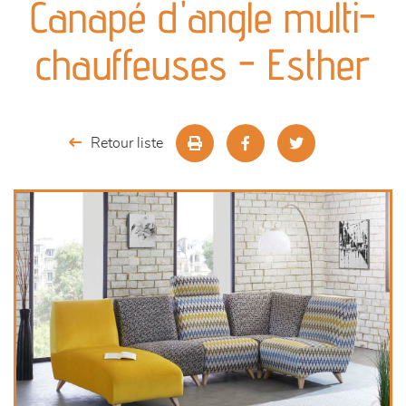
Canapé d'angle multi-
séjours
chauffeuses - Esther
meubles de complément
chambres et dressing
Retour liste
literie
décoration