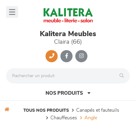
Panneau de gestion des cookies
lose
nu
Kalitera Meubles
Claira (66)
NOS PRODUITS
canapés et fauteuils
TOUS NOS PRODUITS
chauffeuses
angle
canapés et fauteuils