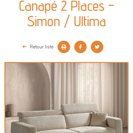
Canapé 2 Places -
séjours
Simon / Ultima
meubles de complément
chambres et dressing
Retour liste
literie
décoration