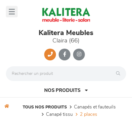
Panneau de gestion des cookies
lose
nu
Kalitera Meubles
Claira (66)
NOS PRODUITS
canapés et fauteuils
TOUS NOS PRODUITS
canapé tissu
2 places
canapés et fauteuils