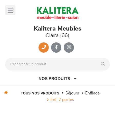
Panneau de gestion des cookies
lose
nu
Kalitera Meubles
Claira (66)
NOS PRODUITS
séjours
enfilade
TOUS NOS PRODUITS
enf. 2 portes
canapés et fauteuils