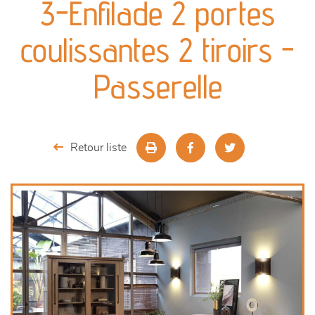
3-Enfilade 2 portes
séjours
coulissantes 2 tiroirs -
meubles de complément
Passerelle
chambres et dressing
literie
Retour liste
décoration