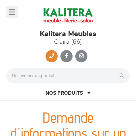
Panneau de gestion des cookies
lose
nu
Kalitera Meubles
Claira (66)
NOS PRODUITS
Demande
canapés et fauteuils
d'informations sur un