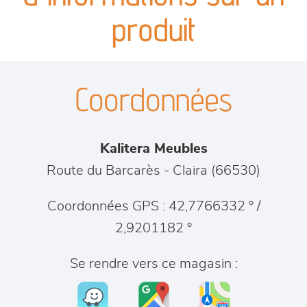
séjours
produit
meubles de complément
Coordonnées
chambres et dressing
literie
Kalitera Meubles
décoration
Route du Barcarès
-
Claira
(
66530
)
Coordonnées GPS : 42,7766332 ° /
2,9201182 °
Se rendre vers ce magasin :