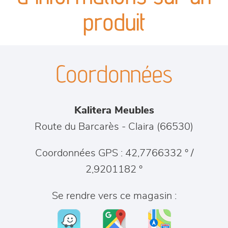
séjours
produit
meubles de complément
Coordonnées
chambres et dressing
literie
Kalitera Meubles
décoration
Route du Barcarès
-
Claira
(
66530
)
Coordonnées GPS : 42,7766332 ° /
2,9201182 °
Se rendre vers ce magasin :