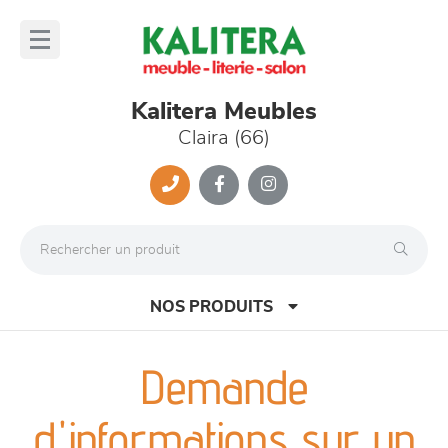
Panneau de gestion des cookies
lose
nu
Kalitera Meubles
Claira (66)
NOS PRODUITS
Demande
canapés et fauteuils
d'informations sur un