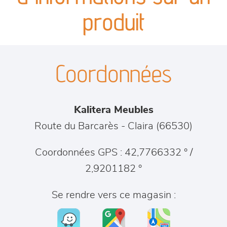
séjours
produit
meubles de complément
Coordonnées
chambres et dressing
literie
Kalitera Meubles
décoration
Route du Barcarès
-
Claira
(
66530
)
Coordonnées GPS : 42,7766332 ° /
2,9201182 °
Se rendre vers ce magasin :