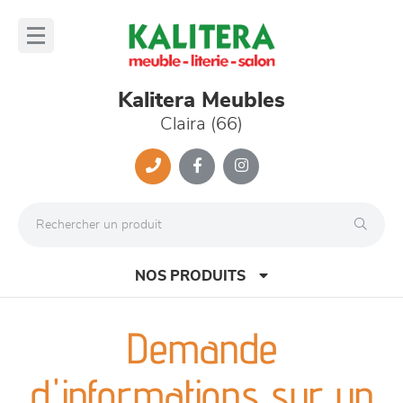
Panneau de gestion des cookies
lose
nu
Kalitera Meubles
Claira (66)
NOS PRODUITS
Demande
canapés et fauteuils
d'informations sur un