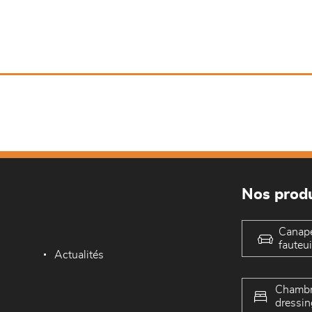
Nos produ
Canap
fauteui
Actualités
Chambr
dressin