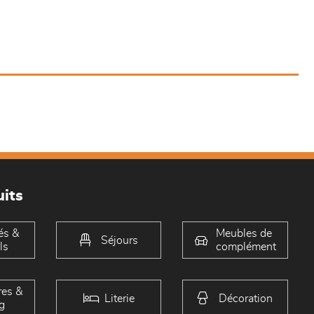
its
és &
Meubles de
Séjours
ls
complément
es &
Literie
Décoration
g