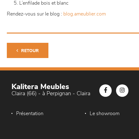
L’enfilade bois et blanc
Rendez-vous sur le blog :
blog.ameublier.com
RETOUR
Kalitera Meubles
Claira (66) - à Perpignan - Claira
Présentation
Le showroom