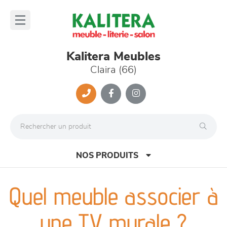
Panneau de gestion des cookies
lose
nu
Kalitera Meubles
Claira (66)
NOS PRODUITS
Quel meuble associer à
canapés et fauteuils
une TV murale ?